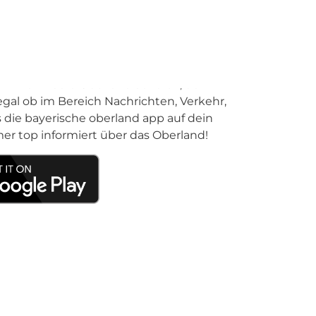
 oberland app
 und hat viel zu bieten. Ganz nach dem
n“ wartet deshalb in der bayerischen
mm von Radio Oberland auf dich, du
gal ob im Bereich Nachrichten, Verkehr,
s die bayerische oberland app auf dein
er top informiert über das Oberland!