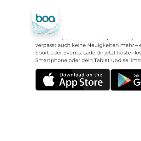
- bayerische
Das Bayerische Oberland ist wunderschön
Motto „aus deiner Region, für deine Regio
oberland app nicht nur das ganze Progra
verpasst auch keine Neuigkeiten mehr – e
Sport oder Events. Lade dir jetzt kostenlo
Smartphone oder dein Tablet und sei imm